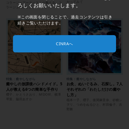
かってみて
コラージュアーティストが教える、コ
ろしくお願いいたします。
ラージュの作り方
※この画面を閉じることで、過去コンテンツは引き
続きご覧いただけます。
CINRAへ
特集：癒やしながら
特集：癒やしながら
癒やしの放課後ハンドメイド。5
お灸、ぬいぐるみ、石探し。7人
人が教える6つの簡単な手作り
それぞれの「わたしだけの癒や
櫻子、かとうさおり、M!DOR!、横澤
し方」
琴葉、脇田あすか
植本一子、櫻子、後閑麻里奈、砂糖シ
ヲリ、つめをぬるひと、村田倫子、吉
野舞