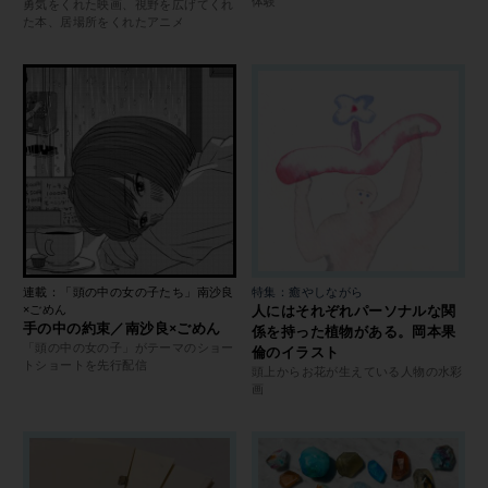
体験
勇気をくれた映画、視野を広げてくれ
た本、居場所をくれたアニメ
連載：「頭の中の女の子たち」南沙良
特集：癒やしながら
×ごめん
人にはそれぞれパーソナルな関
手の中の約束／南沙良×ごめん
係を持った植物がある。岡本果
「頭の中の女の子」がテーマのショー
倫のイラスト
トショートを先行配信
頭上からお花が生えている人物の水彩
画