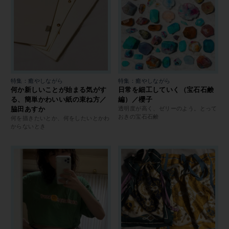
特集：癒やしながら
特集：癒やしながら
何か新しいことが始まる気がす
日常を細工していく（宝石石鹸
る、簡単かわいい紙の束ね方／
編）／櫻子
脇田あすか
透明度が高く、ゼリーのよう。とって
おきの宝石石鹸
何を描きたいとか、何をしたいとかわ
からないとき