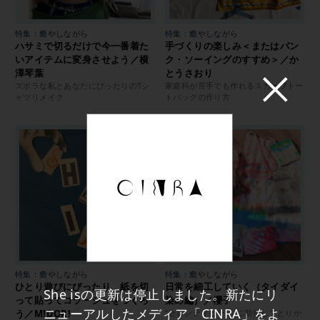
特集：癒やしながら
特集：癒やしながら
ハサミで切るだけで今一番着た
手づくりの楽しみ＜またはパン
いアイテムに変身させよう／横
ク・ソーイングのすすめ＞／か
澤琴葉
とうさおり
ズボラな私とあなたにぴったりのTシ
家庭科が苦手でも作れるスカーフトー
ャツリメイク
トバッグの作り方
特集：癒やしながら
特集：癒やしながら
ひとり遊びにぴったり、紙を切
日常を細工していく（タイダイ
She isの更新は停止しました。新たにリ
って貼ってコラージュをつくろ
染め編）／櫻子
ニューアルしたメディア「CINRA」をよ
う／M!DOR!
“セレンディピティ”に期待してとりか