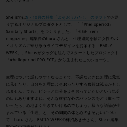
She isでは
9・10月の特集「よそおうわたし」のギフト
でお送
りするオリジナルプロダクトとして、「『#helloperiod』
Sanitary Shorts」をつくりました。『HIGH（er）
magazine』編集長のharu.さんと、生理週間を軸に女性のバ
イオリズムに寄り添うライフデザインを提案する「EMILY
WEEK」、She isがタッグを組んでスタートしたプロジェクト
「#helloperiod PROJECT」から生まれたこのショーツ。
生理について話しやすくなることで、不調なときに無理に元気
に見せたり、自分を無理によそおったりする負荷は減るかもし
れません。でも、ピシッと自分をよそおっていたいという気分
の日もありますよね。そんな微妙な心のバランスをどう取って
いったら、心地よく生きていけるのでしょう。様々な議論が生
まれている「生理」と、その期間の体と心のよそおいについ
て、haru.さん、EMILY WEEKの柿沼あき子さん、She is編集
部の竹中万季が語ります。