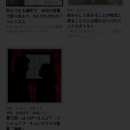
安心できる場所で、自分の言葉
特集：自分らしく？
自分らしく生きることが地元に
で語り合おう。6人それぞれのフ
戻ることだとは思わないけれど
ェミニズム
／クロダミサト
それぞれがフェミニズムについて影響
を受けた本のブックリストも
「東京で生きていくこと」と「地方で
生きていくこと」
特集：出会う、何度でも
連載：肥髙茉実「孤島にて」
第三回：はっぴーえんど？：ク
シシュトフ・キェシロフスキ監
督『偶然』