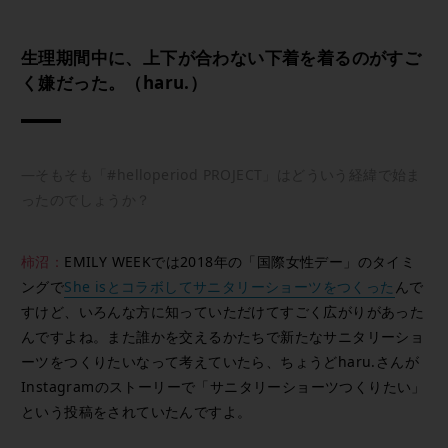
生理期間中に、上下が合わない下着を着るのがすご
く嫌だった。（haru.）
—そもそも「#helloperiod PROJECT」はどういう経緯で始ま
ったのでしょうか？
柿沼：
EMILY WEEKでは2018年の「国際女性デー」のタイミ
ングで
She isとコラボしてサニタリーショーツをつくった
んで
すけど、いろんな方に知っていただけてすごく広がりがあった
んですよね。また誰かを交えるかたちで新たなサニタリーショ
ーツをつくりたいなって考えていたら、ちょうどharu.さんが
Instagramのストーリーで「サニタリーショーツつくりたい」
という投稿をされていたんですよ。