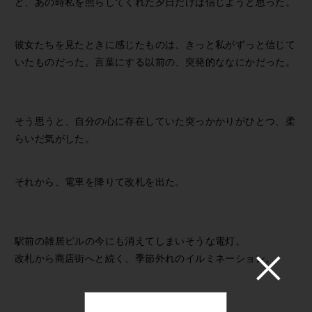
ど、あの時私を照らしてくれた夕日だけは信じようと思った。
彼女たちを見たときに感じたものは、きっと私がずっと信じて
いたものだった。言葉にする以前の、突発的ななにかだった。
そう思うと、自分の心に存在していた突っかかりがひとつ、柔
らいだ気がした。
それから、電車を降りて改札を出た。
駅前の雑居ビルの今にも消えてしまいそうな電灯。
改札から商店街へと続く、季節外れのイルミネーション。