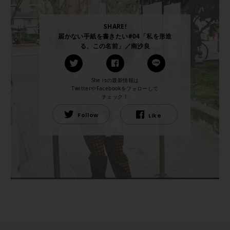
SHARE!
届かない手紙を書きたい#04「私を形造
る、この名前」／南沙良
She isの最新情報は
TwitterやFacebookをフォローして
チェック！
Follow
Like