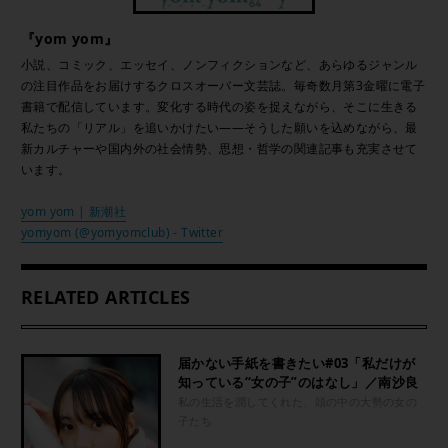
『yom yom』
小説、コミック、エッセイ、ノンフィクションなど、あらゆるジャンル
の注目作品をお届けするクロスオーバー文芸誌。毎奇数月第3金曜に電子
書籍で配信しています。変化する時代の姿を捉えながら、そこに生きる
私たちの「リアル」を追いかけたい――そうした願いを込めながら、最
新カルチャーや国内外の社会情勢、思想・哲学の関連記事も充実させて
います。
yom yom | 新潮社
yomyom (@yomyomclub) - Twitter
RELATED ARTICLES
届かない手紙を書きたい#03「私だけが
知っている“女の子”のはなし」／南沙良
私の生活を潤してくれた、頭の中の大勢の女の
子たち