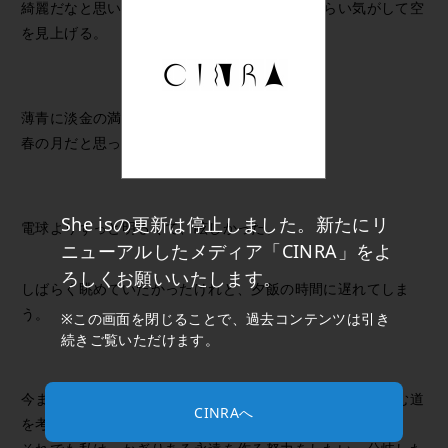
綺麗だなと思いながらも、ほんの少し息がしづらい気がして空
を見上げる。
薄青に淡金の満月。
春の月だと思った。
She isの更新は停止しました。新たにリ
電球よりずっと明るくて、眩しかった。
ニューアルしたメディア「CINRA」をよ
ろしくお願いいたします。
しばらく眺めていたかったけれど、夕飯の時間に遅れてしま
う。
※この画面を閉じることで、過去コンテンツは引き
続きご覧いただけます。
今までの自分が歩んできた道を振り返ったり、これから歩む道
CINRAへ
を考えたりすることは、正直面倒だ。