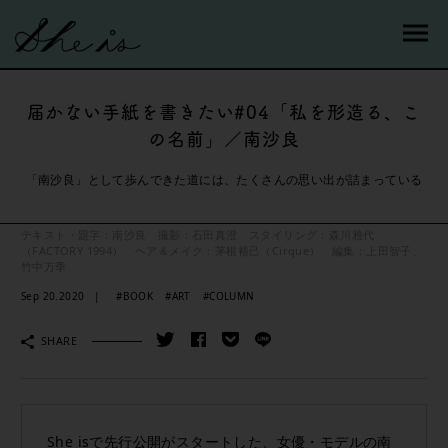
届かない手紙を書きたい#04「私を形造る、こ
の名前」／南沙良
「南沙良」として歩んできた道には、たくさんの思い出が詰まっている
テキスト・題字：南沙良 撮影：石田真澄 スタイリング：森川雅代
（FACTORY 1994） ヘア＆メイク：茅根裕己（Cirque） 編集：上田智子、
竹中万季
Sep 20.2020
#BOOK
#ART
#COLUMN
SHARE
She isで先行公開がスタートした、女優・モデルの南