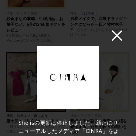
特集：ぞくぞく家族
特集：美は無限に
紗倉まなの掌編、生理用品、お
男装メイクで、和製ドラァグキ
菓子など。6月のShe isギフトを
ングになった一日／牧村朝子
レビュー
男になりたいわけでも女をやめたいわ
けでもない
6月30日までにFULL MOON
Membersになった方にお届け
連載：前田エマ、服にあう
特集：ぞくぞく家族
第十回：「知らない」にあう
青柳文子が語る「母親の人権を
She isの更新は停止しました。新たにリ
「知らない」が多いというのは、すご
確保する」ための日々の戦いと
ニューアルしたメディア「CINRA」をよ
く嬉しいことだ
工夫