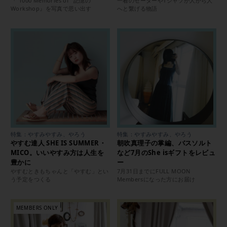
『“1000 Memories of” 記憶の
一着のセーターやTシャツが人から人
Workshop』を写真で思い出す
へと繋げる物語
特集：やすみやすみ、やろう
特集：やすみやすみ、やろう
やすむ達人 SHE IS SUMMER・
朝吹真理子の掌編、バスソルト
MICO。いいやすみ方は人生を
など7月のShe isギフトをレビュ
豊かに
ー
やすむときもちゃんと「やすむ」とい
7月31日までにFULL MOON
う予定をつくる
Membersになった方にお届け