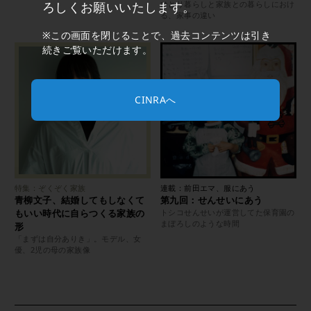
ろしくお願いいたします。
ひとり暮らしと家族との暮らしにおけ
る、家事の違い
※この画面を閉じることで、過去コンテンツは引き
続きご覧いただけます。
CINRAへ
特集：ぞくぞく家族
連載：前田エマ、服にあう
青柳文子、結婚してもしなくて
第九回：せんせいにあう
もいい時代に自らつくる家族の
トシコせんせいが運営してた保育園の
まぼろしのような時間
形
「まずは自分ありき」。モデル、女
優、2児の母の家族像