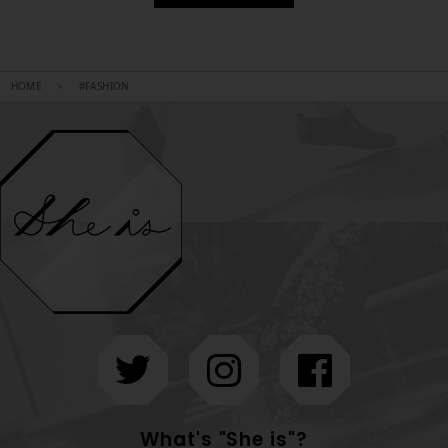
HOME
#FASHION
What's "She is"?