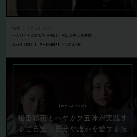
特集：自分らしく？
一人ひとりの声に耳を傾け、対話を重ねる時間
Jan 8.2021
#MEMBERS
#COLUMN
Dec 24.2020
和田彩花とハヤカワ五味が実践す
るご自愛。自分や誰かを愛する技