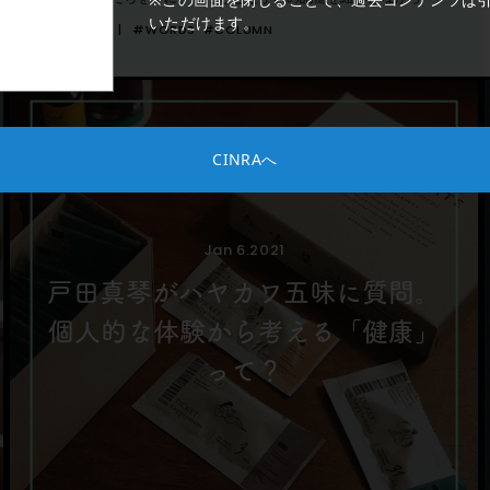
いただけます。
Feb 25.2021
#WORDS
#COLUMN
CINRAへ
Jan 6.2021
戸田真琴がハヤカワ五味に質問。
個人的な体験から考える「健康」
って？