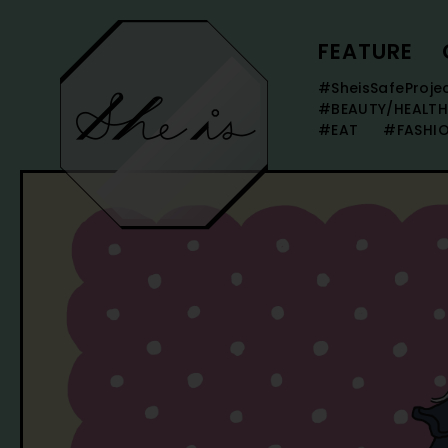
FEATURE
#SheisSafeProje
#BEAUTY/HEALTH
#EAT
#FASHI