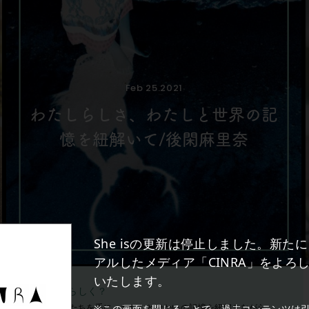
Feb 25.2021
わたしらしさ、わたしと世界の記
憶を紐解いて/後閑麻里奈
She isの更新は停止しました。新た
アルしたメディア「CINRA」をよろ
いたします。
特集：自分らしく？
小さなかけらたちを手に、わたしとせかいの記憶を紐解きながら
※この画面を閉じることで、過去コンテンツは