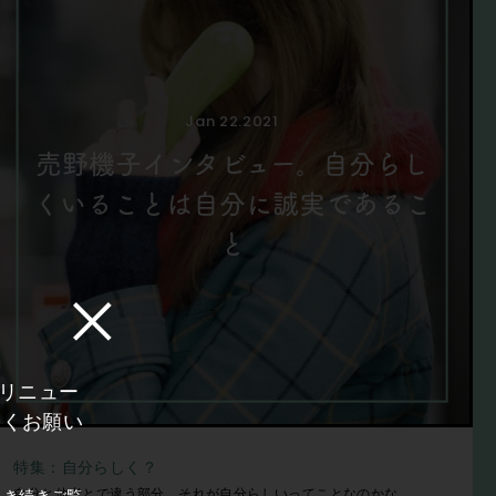
Jan 22.2021
売野機子インタビュー。自分らし
くいることは自分に誠実であるこ
と
にリニュー
しくお願い
特集：自分らしく？
自分と他者とで違う部分、それが自分らしいってことなのかな
引き続きご覧