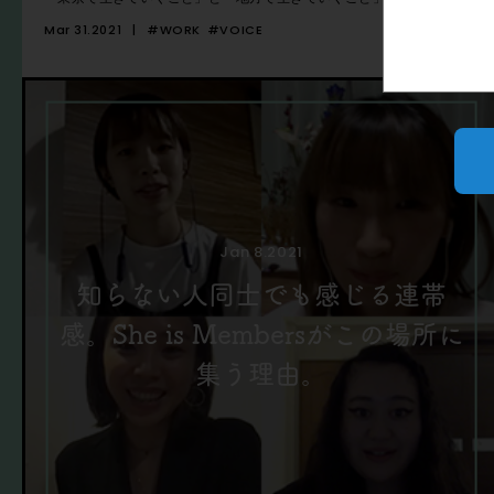
Mar 31.2021
#WORK
#VOICE
Jan 8.2021
知らない人同士でも感じる連帯
感。She is Membersがこの場所に
集う理由。