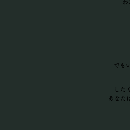
わ
でも
した
あなた