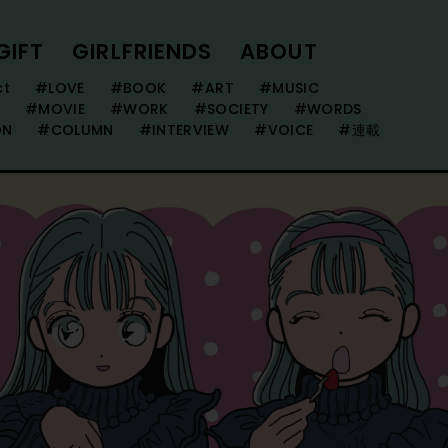
GIFT
GIRLFRIENDS
ABOUT
ct
#LOVE
#BOOK
#ART
#MUSIC
#MOVIE
#WORK
#SOCIETY
#WORDS
ON
#COLUMN
#INTERVIEW
#VOICE
#連載