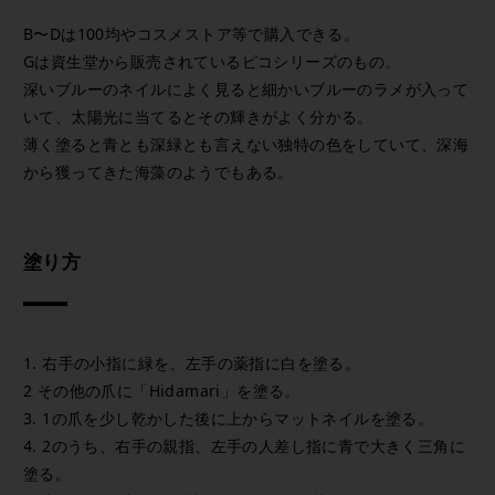
B〜Dは100均やコスメストア等で購入できる。
Gは資生堂から販売されているピコシリーズのもの。
深いブルーのネイルによく見ると細かいブルーのラメが入って
いて、太陽光に当てるとその輝きがよく分かる。
薄く塗ると青とも深緑とも言えない独特の色をしていて、深海
から獲ってきた海藻のようでもある。
塗り方
1. 右手の小指に緑を、左手の薬指に白を塗る。
2 その他の爪に「Hidamari」を塗る。
3. 1の爪を少し乾かした後に上からマットネイルを塗る。
4. 2のうち、右手の親指、左手の人差し指に青で大きく三角に
塗る。