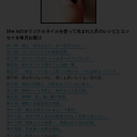
She isのオリジナルネイルを使って生まれた爪のレシピとエッ
セイを毎月お届け
第一回：彼は「自分なんて」を一切言わない。
第ニ回：コンプレックスの有効活用。
第三回：ターニングポイントはボーナストラック。
第四回：変わることと隠すことは紙一重。
第五回：「始まっている」と思った時から、それは始まっている。
第六回：誰も行けないのに、誰にも言いたくない店の話。
第七回：過去の手紙と、SNSをやっていない友人。
第八回：帰省という日常と、旅行という非日常。
第九回：朝5時、蒸し暑い夏の幕張。
第十回：物欲と金銭状況の均衡。
第十一回：拠点を変えてみるという選択。
第十二回：全力で応えるのは敵意ではなく好意でありたい。
第十三回：競技よりも色濃い、発掘された石の記憶。
第十四回：爪作家と名乗る理由。
第十五回：配色という名の遊び。