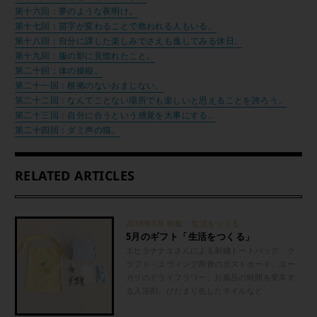
第十六回：夢のような夜明け。
第十七回：苗字が変わることで救われる人もいる。
第十八回：自分に課した楽しみでさえも逸してみる休日。
第十九回：服の影に見惚れたこと。
第二十回：体の操縦。
第二十一回：根拠のないおまじない。
第二十二回：なんてことない場所でも楽しいと思えることを誇ろう。
第二十三回：自分に合うという感覚を大事にする。
第二十四回：ダミ声の猫。
RELATED ARTICLES
2018年5月 特集：生活をつくる
5月のギフト「生活をつくる」
エヒラナナエさんによる刺繍トートバッグ、ク
ラフト・エヴィング商會のポストカード、ユー
カリのドライフラワー、お風呂の時間を変革す
る入浴剤、ひだまり色したネイルなど