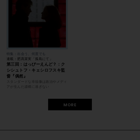
特集：出会う、何度でも
連載：肥髙茉実「孤島にて」
第三回：はっぴーえんど？：ク
シシュトフ・キェシロフスキ監
督『偶然』
スタンダードな幸福像は政治やメディ
アが生んだ虚構に過ぎない
MORE