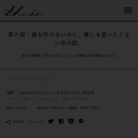
第六回：誰も行けないのに、誰にも言いたくな
い店の話。
自分の裁量で何かをすることへの憧れの原体験があった
2018年5月 特集：生活をつくる
連載：つめをぬるひととつくる自分のために塗る爪
テキスト・撮影：つめをぬるひと 編集：竹中万季
May 24.2018
#BEAUTY/HEALTH
#連載
#HOT TOPIC
SHARE