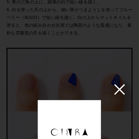
5. 青の三角の上に、細筆の白で短い線を描く。
6. 白を塗った爪の上から、細い筆かつまようじを使ってブルー
ベリー（BL603）で短い線を描く。白の上からマットネイルを
塗ると、色の組み合わせ次第では陶器のような質感になり、素
朴な雰囲気の爪を描くことができる。