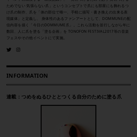
ためでない 気張らない爪」というコンセプトで爪にも部屋にも飾れるつ
け爪の制作、爪を「体の部位で唯一、手軽に描写・書き換えの出来る表
現媒体」と定義し、 身体性のあるファンアートとして、DOMMUNEの配
信内容を描く「今日のDOMMUME爪」。これら活動を並行しながら年に
数回、人に爪を塗る「塗る企画」を TONOFON FESTIVAL2017等の音楽
フェスやその他イベントにて実施。
INFORMATION
連載：つめをぬるひととつくる自分のために塗る爪