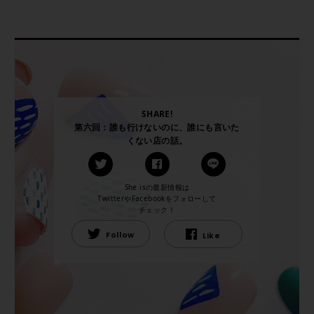
SHARE!
第六回：誰も行けないのに、誰にも言いた
くない店の話。
She isの最新情報は
TwitterやFacebookをフォローして
チェック！
Follow
Like