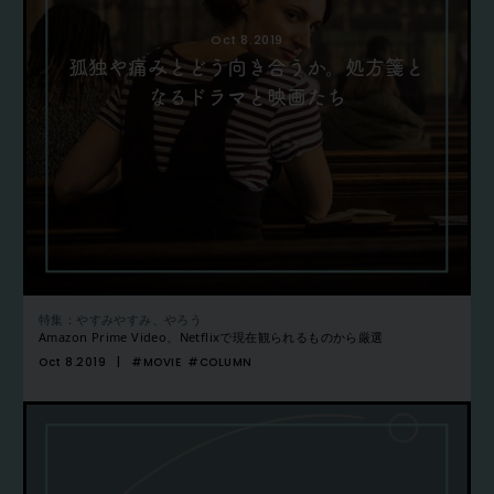
Oct 8.2019
孤独や痛みとどう向き合うか。処方箋と
なるドラマと映画たち
特集：やすみやすみ、やろう
Amazon Prime Video、Netflixで現在観られるものから厳選
Oct 8.2019
#MOVIE
#COLUMN