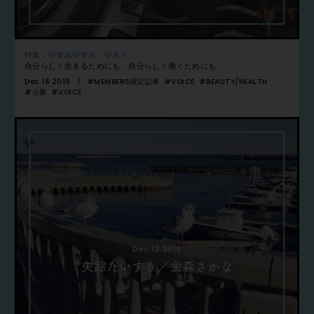
特集：やすみやすみ、やろう
自分らしく生きるためにも、自分らしく働くためにも
Dec 16.2019
#MEMBERS限定記事
#VOICE
#BEAUTY/HEALTH
#公募
#VOICE
Dec 12.2019
失踪だいすき／金森さかな