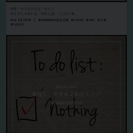
特集：やすみやすみ、やろう
ひとりじゃないよ、わたしは、ここにいる。
Nov 20.2019
#MEMBERS限定記事
#VOICE
#ART
#公募
#VOICE
Nov 19.2019
命短し、やすめよわたし！／
missingmyco