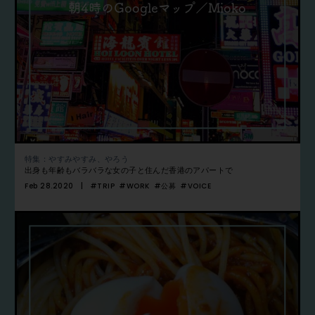
朝4時のGoogleマップ／Mioko
特集：やすみやすみ、やろう
出身も年齢もバラバラな女の子と住んだ香港のアパートで
Feb 28.2020
#TRIP
#WORK
#公募
#VOICE