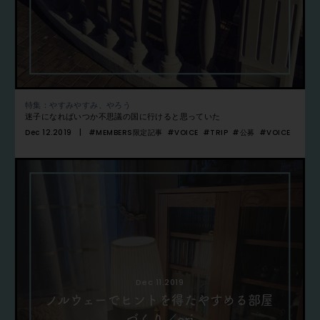
特集：やすみやすみ、やろう
迷子になればいつか不思議の国に行けると思っていた
Dec 12.2019
#MEMBERS限定記事
#VOICE
#TRIP
#公募
#VOICE
Dec 11.2019
ノルウェーでヒントを得たやすめる部屋
づくり／ori