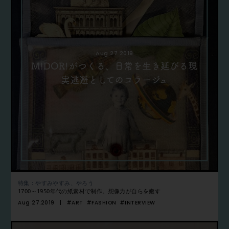
Aug 27.2019
M!DOR!がつくる、日常を生き延びる現
実逃避としてのコラージュ
特集：やすみやすみ、やろう
1700～1950年代の紙素材で制作。想像力が自らを癒す
Aug 27.2019
#ART
#FASHION
#INTERVIEW