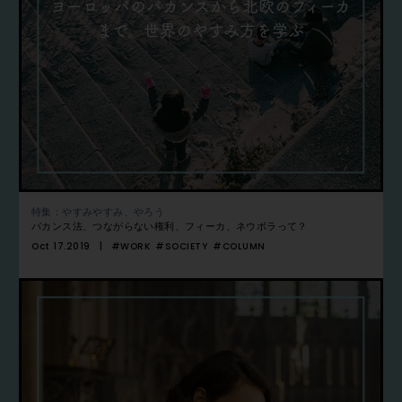
ヨーロッパのバカンスから北欧のフィーカ
まで。世界のやすみ方を学ぶ
特集：やすみやすみ、やろう
バカンス法、つながらない権利、フィーカ、ネウボラって？
Oct 17.2019
#WORK
#SOCIETY
#COLUMN