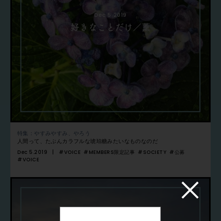
Dec 5.2019
好きなことだけ／薫
特集：やすみやすみ、やろう
人間って、たぶんカラフルな琥珀糖みたいなものなのだ
Dec 5.2019
#VOICE
#MEMBERS限定記事
#SOCIETY
#公募
#VOICE