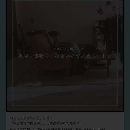
Nov 25.2019
退屈と気晴らしのあいだで／カトートシ
特集：やすみやすみ、やろう
『暇と退屈の倫理学』から考察する私たちの休日
Nov 25.2019
#VOICE
#MEMBERS限定記事
#BOOK
#公募