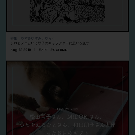
特集：やすみやすみ、やろう
シロとメロという双子のキャラクターに思いを託す
Aug 31.2019
#ART
#COLUMN
Aug 29.2019
松田青子さん、M!DOR!さん、
つめをぬるひとさん、和田朋子さんと作
った８月のギフト