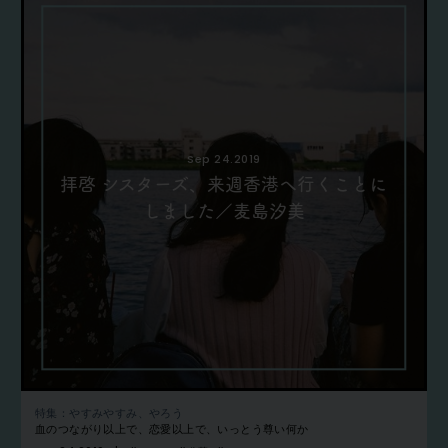
Sep 24.2019
拝啓 シスターズ、来週香港へ行くことに
しました／麦島汐美
特集：やすみやすみ、やろう
血のつながり以上で、恋愛以上で、いっとう尊い何か