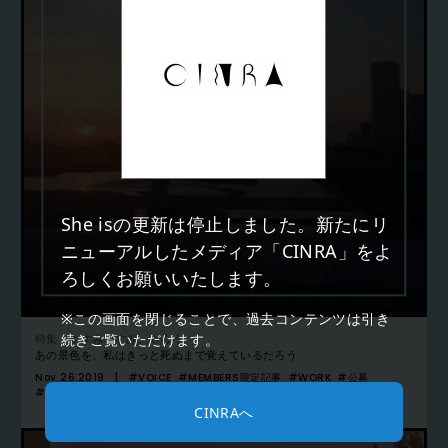
Nov 26.2019
5月のこと／渡辺トモ
She isの更新は停止しました。新たにリ
ニューアルしたメディア「CINRA」をよ
ろしくお願いいたします。
※この画面を閉じることで、過去コンテンツは引き
続きご覧いただけます。
特集：やすみやすみ、やろう
あの景色を、私はきっと死ぬまで覚えているだろう
Nov 26.2019
#VOICE
#MEMBERS限定記事
#WORK
#公募
#VOICE
CINRAへ