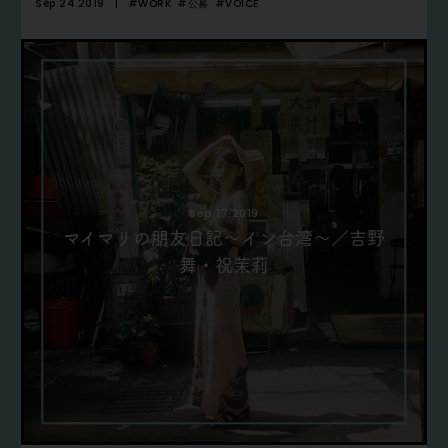
Sep 24.2019
#WORK
#公募
#VOICE
Sep 17.2019
マイマリの朋友日記～イン台湾～／吉野
舞・祝茉莉